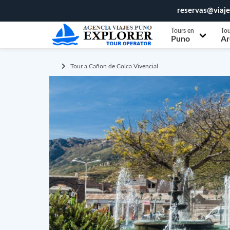
reservas@viaj
Tours en
Tou
Puno
Ar
Tour a Cañon de Colca Vivencial