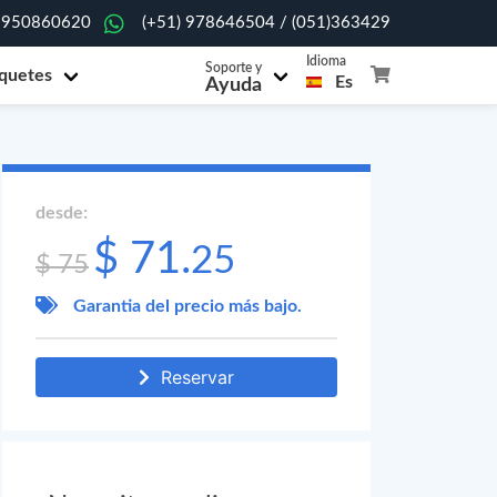
 950860620
(+51) 978646504 / (051)363429
Idioma
Soporte y
quetes
Es
Ayuda
desde:
$ 71.
25
$ 75
Garantia del precio más bajo.
Reservar