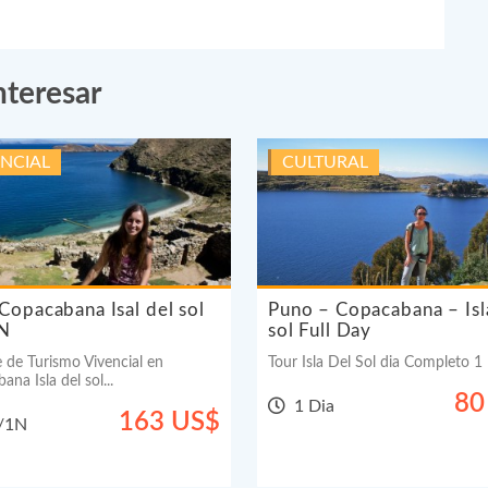
nteresar
ENCIAL
CULTURAL
Copacabana Isal del sol
Puno – Copacabana – Isl
N
sol Full Day
 de Turismo Vivencial en
Tour Isla Del Sol dia Completo 1 D
na Isla del sol...
80
1 Dia
163 US$
/1N