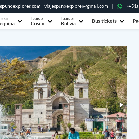
espunoexplorer.com
viajespunoexplorer@gmail.com
|
(+51)
rs en
Tours en
Tours en
Bus tickets
Pa
equipa
Cusco
Bolivia