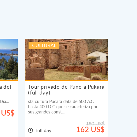
CULTURAL
a del
Tour privado de Puno a Pukara
(full day)
ia...
sta cultura Pucará data de 500 A.C
hasta 400 D.C que se caracteriza por
 US$
sus grandes const...
180 US$
162 US$
full day