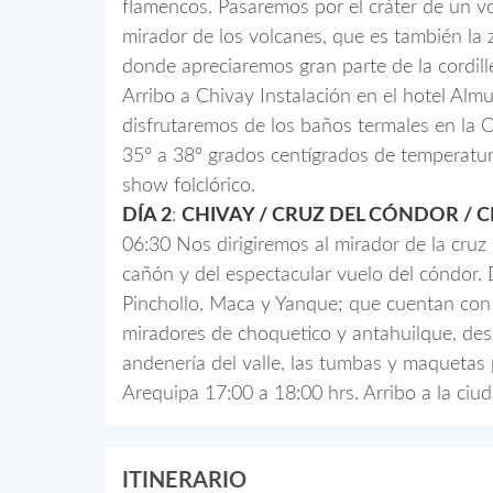
flamencos. Pasaremos por el cráter de un v
mirador de los volcanes, que es también la 
donde apreciaremos gran parte de la cordil
Arribo a Chivay Instalación en el hotel Almu
disfrutaremos de los baños termales en la C
35º a 38º grados centígrados de temperatur
show folclórico.
DÍA 2
:
CHIVAY / CRUZ DEL CÓNDOR / C
06:30 Nos dirigiremos al mirador de la cruz
cañón y del espectacular vuelo del cóndor.
Pinchollo, Maca y Yanque; que cuentan con b
miradores de choquetico y antahuilque, de
andenería del valle, las tumbas y maquetas
Arequipa 17:00 a 18:00 hrs. Arribo a la ci
ITINERARIO