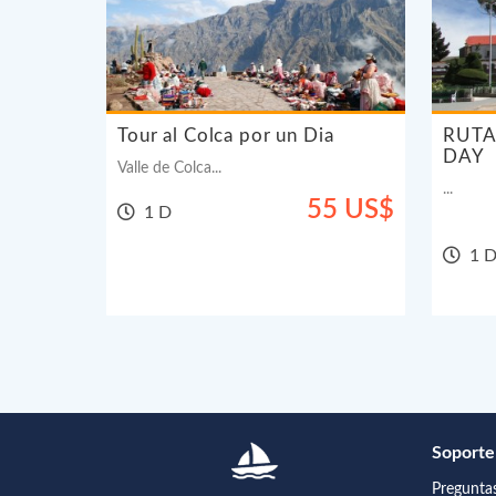
Tour al Colca por un Dia
RUTA
DAY
Valle de Colca...
...
55 US$
1 D
1 D
Soporte
Pregunta