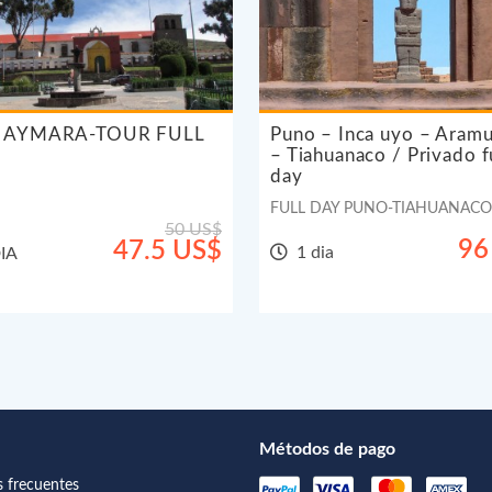
 AYMARA-TOUR FULL
Puno – Inca uyo – Aram
– Tiahuanaco / Privado f
day
FULL DAY PUNO-TIAHUANACO.
50 US$
96
47.5 US$
1 dia
IA
Métodos de pago
s frecuentes