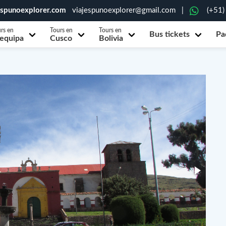
espunoexplorer.com
viajespunoexplorer@gmail.com
|
(+51)
rs en
Tours en
Tours en
Bus tickets
Pa
equipa
Cusco
Bolivia