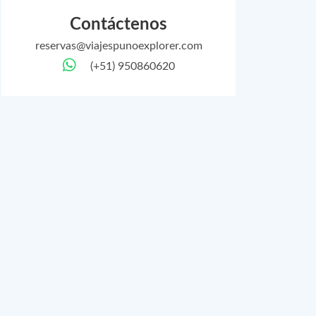
Contáctenos
reservas@viajespunoexplorer.com
(+51) 950860620