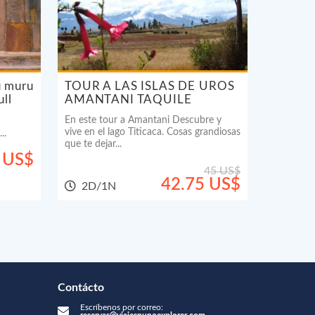
u muru
TOUR A LAS ISLAS DE UROS
ull
AMANTANI TAQUILE
En este tour a Amantani Descubre y
vive en el lago Titicaca. Cosas grandiosas
..
que te dejar...
 US$
45 US$
42.75 US$
2D/1N
Contácto
Escríbenos por correo: