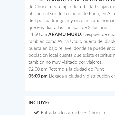
9:20 am
VISITA DE CHULLPAS DE ACO
de Chucuito y templo de fertilidad viajaremo
ubicado al sur de la ciudad de Puno, en Aco
de tipo cuadrangular y circular como horna
que envidiar a las chullpas de Sillustani.
11:30 am
ARAMU MURU
: Después de una
también como Wilca Uta, o puerta del diab
puerta en bajo relieve, donde se puede enco
población local cuenta que existe espíritus
también no muy visitado por viajeros.
02:00 pm Retorno a la ciudad de Puno.
05:00 pm
Llegada a ciudad y distribución e
INCLUYE:
Entrada a los atractivos Chucuito,