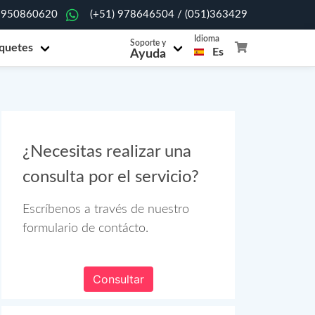
 950860620
(+51) 978646504 / (051)363429
Idioma
Soporte y
quetes
Es
Ayuda
¿Necesitas realizar una
consulta por el servicio?
Escríbenos a través de nuestro
formulario de contácto.
Consultar